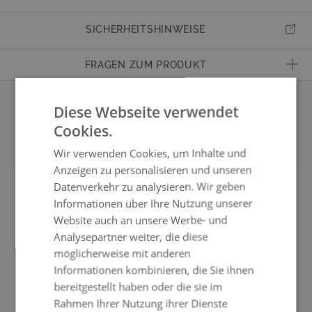
Artikelnummer
902411213
SICHERHEITSHINWEISE
Kissen & Auflagen
12 cm dicke Sitzauflage, Schaumstoff, hoher
Sitzkomfort, Rückenpolster in Keilform, Schaumstoff,
FRAGEN ZUM PRODUKT
Dekokissen, Kunstfaserfüllung, wie abgebildet
Haben Sie Fragen zum Produkt?
Eigenschaften
Traglast bis zu 120 kg pro Sitzplatz, wetterbeständig,
Dann kontaktieren Sie gern unseren Kundenservice.
Diese Webseite verwendet
pflegeleicht, 15 cm breite Arm- und Rückenlehne,
Unsere geschulten Mitarbeiter werden alle Ihre Fragen gern beantworten.
Passendes Zubehör
Cookies.
Kunststoff-Füße mit Alu Blende in Edelstahl-Optik
Wir verwenden Cookies, um Inhalte und
Material
Polyrattan
+43800223384
Anzeigen zu personalisieren und unseren
Montage
Montage nicht erforderlich
Datenverkehr zu analysieren. Wir geben
Informationen über Ihre Nutzung unserer
Lieferumfang
inkl. Dekokissen
service@living-zone.at
Website auch an unsere Werbe- und
Sitzplätze
bis zu 1
Analysepartner weiter, die diese
möglicherweise mit anderen
Obermaterial
Hochwertiges Polyrattan, 12 mm breit, angeraut,
Mo–Fr, 10–17 Uhr
wasserfest, 100% handgeflochten, Farbe: anthrazit,
Informationen kombinieren, die Sie ihnen
+43800223384
einfarbig, durchgefärbt
bereitgestellt haben oder die sie im
service@living-zone.at
Rahmen Ihrer Nutzung ihrer Dienste
Gestell
Aluminium, pulverbeschichtet, Stärke bis zu 1,2 mm,