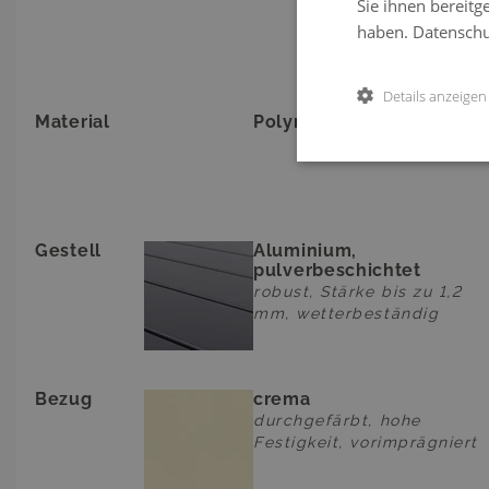
Sie ihnen bereitg
P
haben.
Datenschut
Details anzeigen
Material
Polyrattan
Gestell
Aluminium,
pulverbeschichtet
robust, Stärke bis zu 1,2
mm, wetterbeständig
Bezug
crema
durchgefärbt, hohe
Festigkeit, vorimprägniert