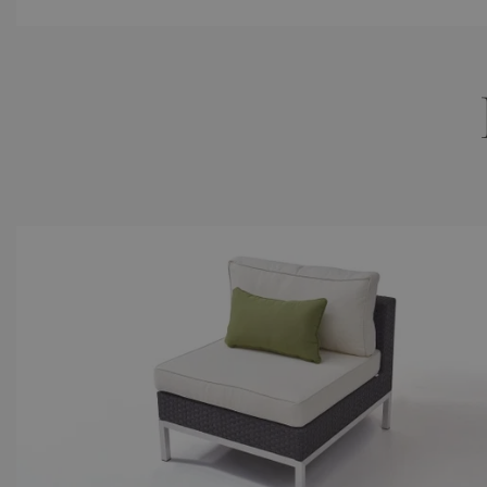
D
Unsere gesch
Sitzplätze
bis zu 2
Obermaterial
Hochwerti
100% handg
durchgefä
Gestell
Aluminium,
rostfrei, 
Produktart
Lounge Mo
Bezug
crema, 10
robuste Ve
verdeckte 
vorimpräg
Farbe
anthrazit
Gewicht
Hocker ca