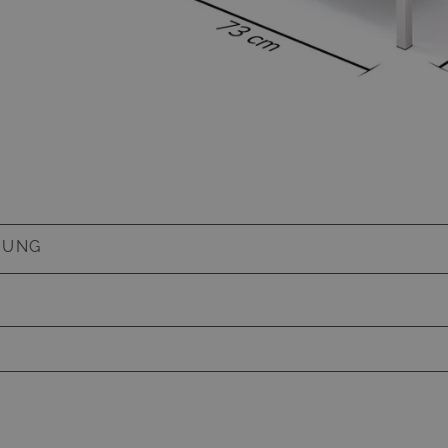
BUNG
1
ke Sitzauflage, Schaumstoff, hoher Sitzkomfort
is zu 120 kg pro Sitzplatz, wetterbeständig,
ht, Hocker als Tisch nutzbar
Haben Sie Fragen zum Produkt
n
es Untergestells erforderlich