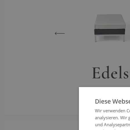
View larger image
View lar
Edels
Diese Webse
Wir verwenden Co
analysieren. Wir
und Analysepartn