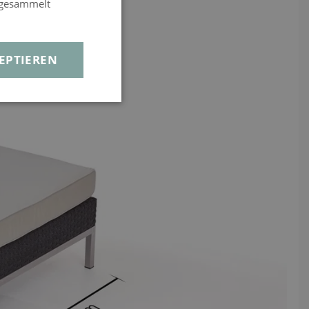
e gesammelt
en
EPTIEREN