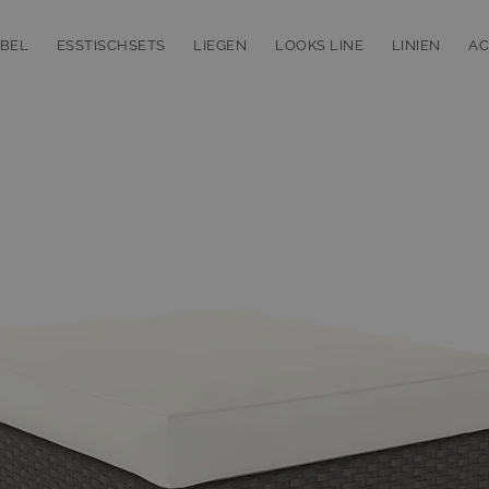
BEL
ESSTISCHSETS
LIEGEN
LOOKS LINE
LINIEN
AC
bmenu for Loungemöbel
Toggle submenu for Esstischsets
Toggle submenu for Liegen
Toggle subm
T