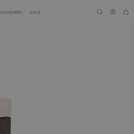
CESSOIRES
SALE
enu for Linien
oggle submenu for Accessoires
Toggle submenu for Sale