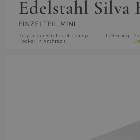
Edelstahl Silva
EINZELTEIL MINI
Polyrattan Edelstahl Lounge
Lieferung
:
Au
Hocker in Anthrazit
Li
Hauptbild
Klicken Sie, um das Bild im Vollbildmodus zu sehen