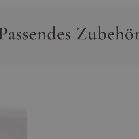
ann kontaktieren Sie gern unseren Kundenservic
ulten Mitarbeiter werden alle Ihre Fragen gern
ges Polyrattan, 12 mm breit, angeraut, wasserfest,
eflochten, Farbe: anthrazit, einfarbig,
Passendes Zubehö
+43800223384
service@living-zone.at
rbt
 pulverbeschichtet, Stärke bis zu 1,2 mm, robust,
wetterbeständig, Füße aus 304er Edelstahl, matt
Mo–Fr, 10–17 Uhr
dule, Hocker
+43800223384
0% Polyester, abnehmbar, waschbar bei 30°C,
service@living-zone.at
rarbeitung, edle Kedernaht, hohe Festigkeit,
Reißverschlüsse, einfarbig, durchgefärbt,
niert
. 10 kg