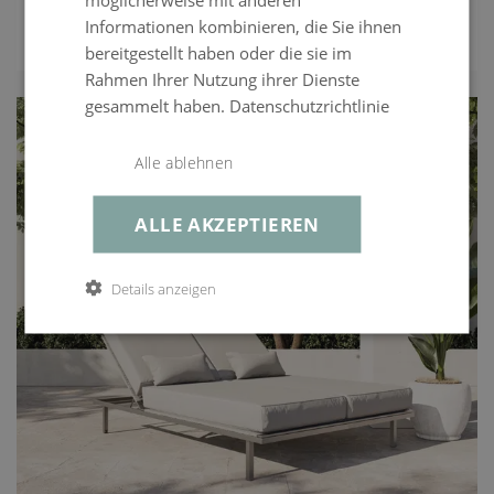
€ 1.799,99
UVP
Informationen kombinieren, die Sie ihnen
€ 1.449,99
ENTDECKEN
bereitgestellt haben oder die sie im
Rahmen Ihrer Nutzung ihrer Dienste
gesammelt haben.
Datenschutzrichtlinie
Alle ablehnen
ALLE AKZEPTIEREN
Details anzeigen