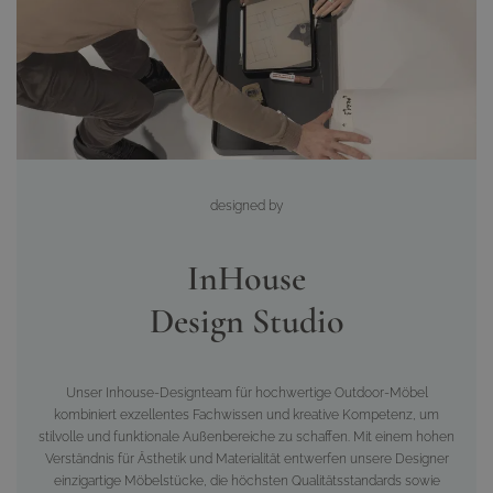
designed
by
InHouse
Design Studio
Unser Inhouse-Designteam für hochwertige Outdoor-Möbel
kombiniert exzellentes Fachwissen und kreative Kompetenz, um
stilvolle und funktionale Außenbereiche zu schaffen. Mit einem hohen
Verständnis für Ästhetik und Materialität entwerfen unsere Designer
einzigartige Möbelstücke, die höchsten Qualitätsstandards sowie