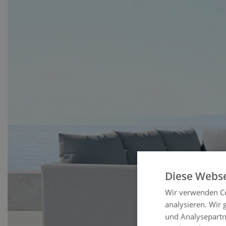
Diese Webse
Wir verwenden Co
analysieren. Wir
und Analysepartn