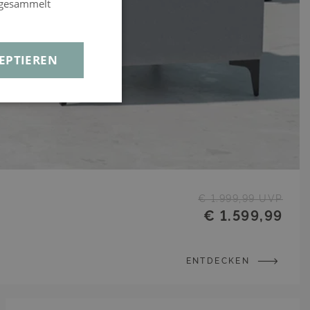
e gesammelt
EPTIEREN
€ 1.999,99
UVP
€ 1.599,99
ENTDECKEN