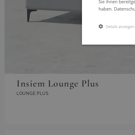
Sie ihnen bereitg
haben.
Datenschut
Details anzeigen
Insiem Lounge Plus
LOUNGE PLUS