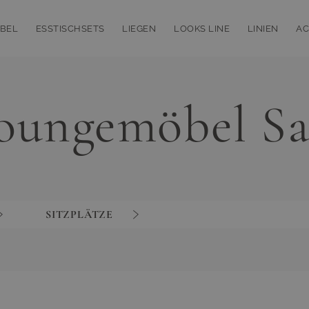
BEL
ESSTISCHSETS
LIEGEN
LOOKS LINE
LINIEN
AC
bmenu for Loungemöbel
Toggle submenu for Esstischsets
Toggle submenu for Liegen
Toggle subm
T
oungemöbel Sa
SITZPLÄTZE