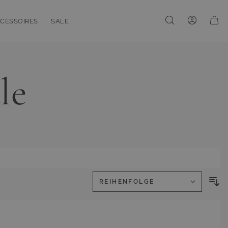
CESSOIRES
SALE
enu for Linien
oggle submenu for Accessoires
Toggle submenu for Sale
le