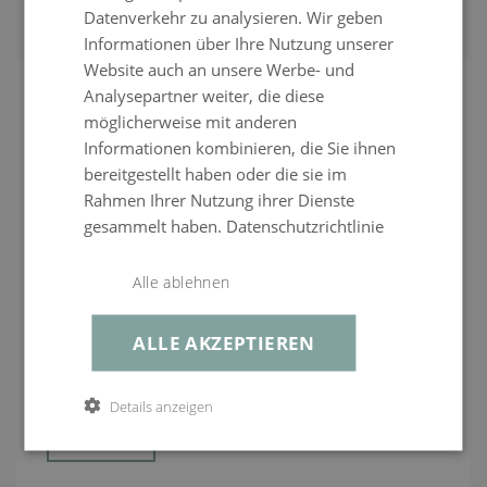
Passendes Zubehör
Datenverkehr zu analysieren. Wir geben
Kunststoff-Füße mit Alu Blende in Edelstahl-Optik
Informationen über Ihre Nutzung unserer
+43800223384
Material
Polyrattan
Website auch an unsere Werbe- und
Analysepartner weiter, die diese
Montage
Montage erforderlich
möglicherweise mit anderen
service@living-zone.at
Lieferumfang
inkl. Verbindungsklammern und Dekokissen
Informationen kombinieren, die Sie ihnen
bereitgestellt haben oder die sie im
Sitzplätze
bis zu 1
Mo–Fr, 10–17 Uhr
Rahmen Ihrer Nutzung ihrer Dienste
Obermaterial
Hochwertiges Polyrattan, 12 mm breit, angeraut,
+43800223384
gesammelt haben.
Datenschutzrichtlinie
wasserfest, 100% handgeflochten, Farbe: anthrazit,
einfarbig, durchgefärbt
service@living-zone.at
Alle ablehnen
Gestell
Aluminium, pulverbeschichtet, Stärke bis zu 1,2 mm,
robust, rostfrei, wetterbeständig
Cube Sessel 90 cm
ALLE AKZEPTIEREN
Produktart
Lounge Module
EINZELTEIL MINI
Bezug
crema, 100% Polyester, abnehmbar, waschbar bei
Details anzeigen
30°C, robuste Verarbeitung, hohe Festigkeit,
Polyrattan Lounge Sessel in Anthrazit
verdeckte Reißverschlüsse, einfarbig, durchgefärbt,
Farbe
vorimprägniert