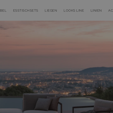
BEL
ESSTISCHSETS
LIEGEN
LOOKS LINE
LINIEN
AC
bmenu for Loungemöbel
Toggle submenu for Esstischsets
Toggle submenu for Liegen
Toggle subm
T