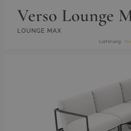
Verso Lounge 
LOUNGE MAX
Lieferung
:
No
Hauptbild
Klicken Sie, um das Bild im Vollbildmodus zu sehen