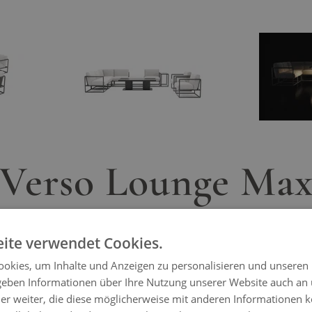
ger image
View larger image
Verso Lounge Ma
ite verwendet Cookies.
– Erleben Sie architektonische Klarheit
Eleganz und modernem Outdoor-Komfor
okies, um Inhalte und Anzeigen zu personalisieren und unseren
nge Max – Großzügige Geometrie für weitläufige Outdoo
 geben Informationen über Ihre Nutzung unserer Website auch an
er weiter, die diese möglicherweise mit anderen Informationen k
Architektonische Großzügigkeit