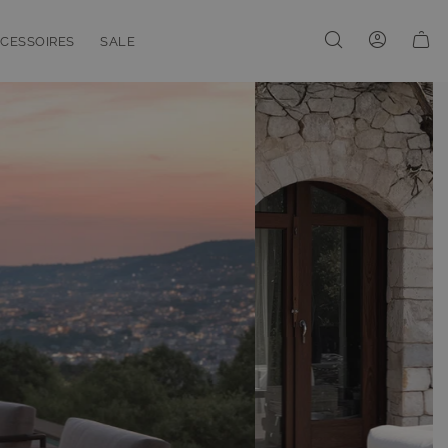
CESSOIRES
SALE
enu for Linien
oggle submenu for Accessoires
Toggle submenu for Sale