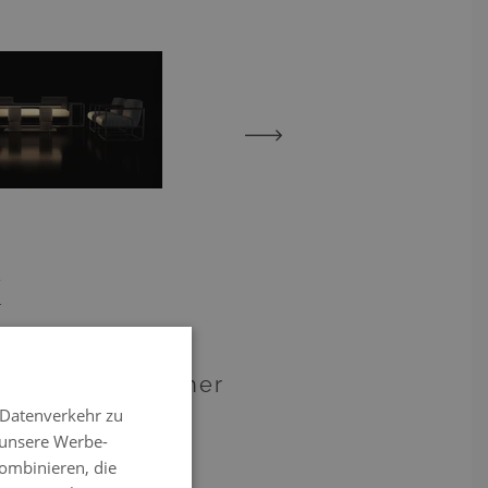
View larger image
View larger image
x
 mit geometrischer
t
 Datenverkehr zu
r-Bereiche
 unsere Werbe-
ombinieren, die