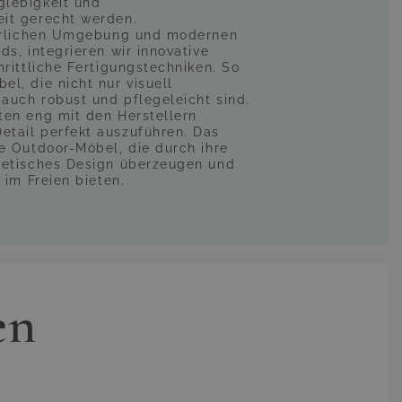
glebigkeit und
it gerecht werden.
türlichen Umgebung und modernen
ds, integrieren wir innovative
hrittliche Fertigungstechniken. So
l, die nicht nur visuell
auch robust und pflegeleicht sind.
ten eng mit den Herstellern
tail perfekt auszuführen. Das
ve Outdoor-Möbel, die durch ihre
hetisches Design überzeugen und
 im Freien bieten.
en