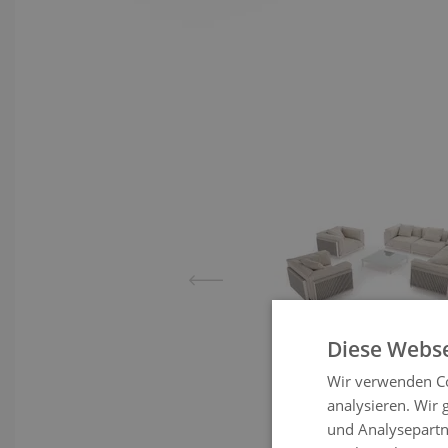
View lar
Diese Webse
Wir verwenden Co
analysieren. Wir
und Analysepartn