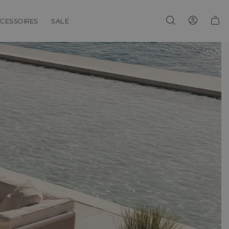
CESSOIRES
SALE
enu for Linien
oggle submenu for Accessoires
Toggle submenu for Sale