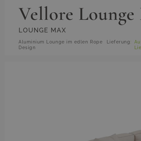
Vellore Lounge
LOUNGE MAX
Aluminium Lounge im edlen Rope
Lieferung
:
Au
Design
Li
Hauptbild
Klicken Sie, um das Bild im Vollbildmodus zu sehen