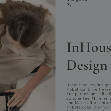
by
Harmonische Details für das perfekte Ambiente
ssenden Beigetönen erhöhen nicht nur den Komfort, so
ounge Max. Sie schaffen eine einladende, wohnliche At
Mehr Raum, mehr Komfort, mehr Design
holen Sie sich ein echtes Highlight in Ihren Außenberei
uemlichkeit und ein durchdachtes Design – für stilvo
llein oder unvergessliche Momente mit Gästen.
(Abbildu
InHous
Design
Unser Inhouse-Design
Möbel kombiniert exze
Kompetenz, um stilvol
zu schaffen. Mit einem
und Materialität entwe
Möbelstücke, die höch