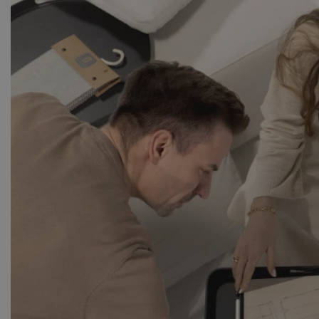
Abgestimmte Dekokissen in pa
hochwertige Gesamtbild der L
Mit der
Vellore Lounge Max
Platz, außergewöhnliche Beq
Stunden a