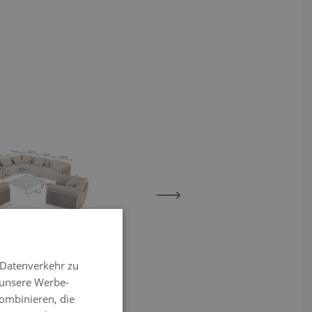
View larger image
View larger image
 Datenverkehr zu
x
 unsere Werbe-
ombinieren, die