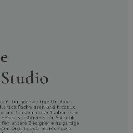
ndern unterstreichen auch das
mosphäre unter freiem Himmel.
ch. Genießen Sie großzügigen
lle Sommerabende, entspannte
ng ähnlich)
e
 Studio
team für hochwertige Outdoor-
llentes Fachwissen und kreative
le und funktionale Außenbereiche
 hohen Verständnis für Ästhetik
rfen unsere Designer einzigartige
sten Qualitätsstandards sowie