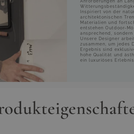
Anforderungen an Lan
Witterungsbeständigke
Inspiriert von der na
architektonischen Tren
Materialien und fortsc
entstehen Outdoor-Möbe
ansprechend, sondern 
Unsere Designer arbei
zusammen, um jedes De
Ergebnis sind exklusi
hohe Qualität und äst
ein luxuriöses Erlebnis
rodukteigenschaft