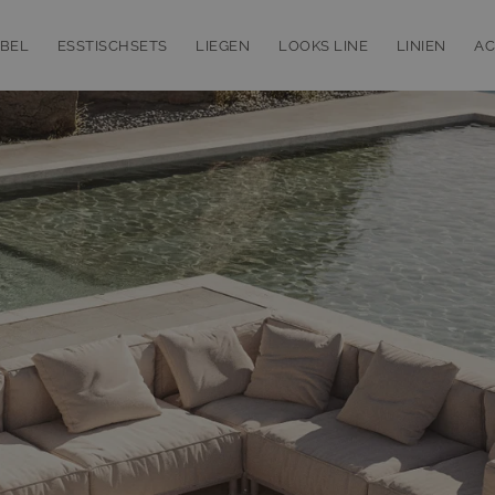
BEL
ESSTISCHSETS
LIEGEN
LOOKS LINE
LINIEN
AC
bmenu for Loungemöbel
Toggle submenu for Esstischsets
Toggle submenu for Liegen
Toggle subm
T