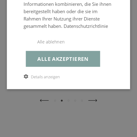
Informationen kombinieren, die Sie ihnen
bereitgestellt haben oder die sie im
Rahmen Ihrer Nutzung ihrer Dienste
gesammelt haben.
Datenschutzrichtlinie
Suite Sun Lounger
Alle ablehnen
Compact
ALLE AKZEPTIEREN
SUN LOUNGER COMPACT
Details anzeigen
€ 749,99
UVP
€ 599,99
ENTDECKEN