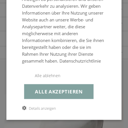
Datenverkehr zu analysieren. Wir geben
LIEFERUMFANG
Informationen über Ihre Nutzung unserer
Website auch an unsere Werbe- und
Komplettes Polster inkl. Füllung und Bezug
ERWEITERTE PRODUKTBESCHREIBUNG
Analysepartner weiter, die diese
möglicherweise mit anderen
Artikelnummer
709200001
SICHERHEITSHINWEISE
Informationen kombinieren, die Sie ihnen
Kissen & Auflagen
dicke Rückenpolster, Kunstfaser2
bereitgestellt haben oder die sie im
FRAGEN ZUM PRODUKT
Rahmen Ihrer Nutzung ihrer Dienste
Lieferumfang
Komplettes Polster inkl. Füllung und Bezug
gesammelt haben.
Datenschutzrichtlinie
Haben Sie Fragen zum Produkt?
Hinweise zu
Hinweis: Bitte messen Sie vor Bestellung Ihre Möbel
Dann kontaktieren Sie gern unseren Kundenservice.
Artikel
aus.
Unsere geschulten Mitarbeiter werden alle Ihre Fragen gern beantworten.
Alle ablehnen
Passendes Zubehör
Produktart
Auflagen und Kissen
ALLE AKZEPTIEREN
+43800223384
Bezug
crema, 100% Polyester, abnehmbar, waschbar bei
30°C, robuste Verarbeitung, edle Kedernaht,
verdeckte Reißverschlüsse, einfarbig, durchgefärbt,
Details anzeigen
vorimprägniert
service@living-zone.at
Farbe
crema