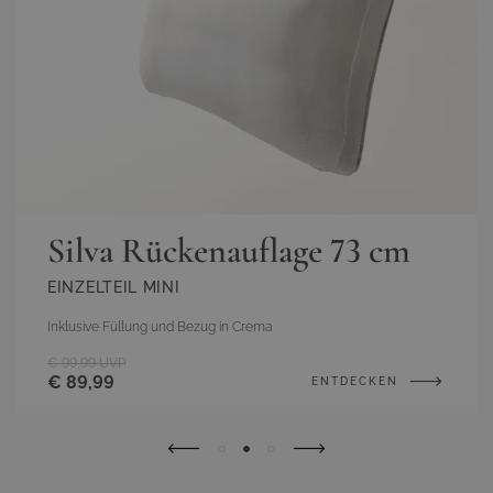
Infos
Abmaße:
Mo–Fr, 10–17 Uhr
(Abmessungen)
1 x Seitenauflage: 63 x 37 x 10 cm
+43800223384
Breite x Tiefe x Höhe
service@living-zone.at
Silva Rückenauflage 73 cm
EINZELTEIL MINI
Inklusive Füllung und Bezug in Crema
€ 99,99
UVP
€ 89,99
ENTDECKEN