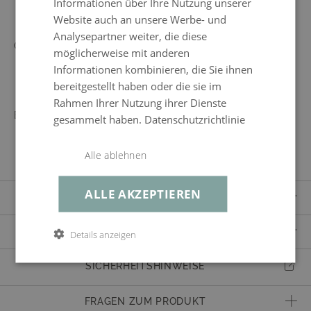
Informationen über Ihre Nutzung unserer
Website auch an unsere Werbe- und
Analysepartner weiter, die diese
GESTELL
EDELSTAHL
möglicherweise mit anderen
robust, rostfrei
Informationen kombinieren, die Sie ihnen
bereitgestellt haben oder die sie im
Rahmen Ihrer Nutzung ihrer Dienste
BEZUG
CREMA
gesammelt haben.
Datenschutzrichtlinie
100% Polyester, schnell trocknend,
abnehmbar, waschbar bei 30°C
Alle ablehnen
ALLE AKZEPTIEREN
LIEFERUMFANG
1x Hocker
ERWEITERTE PRODUKTBESCHREIBUNG
Details anzeigen
inkl. Polster
Artikelnummer
46027
inkl. Dekokissen
SICHERHEITSHINWEISE
Kissen & Auflagen
12 cm dicke Sitzauflage, Schaumstoff, dicke Auflage
3x Mittelsofa
FRAGEN ZUM PRODUKT
Eigenschaften
Traglast bis zu 120 kg pro Sitzplatz, pflegeleicht,