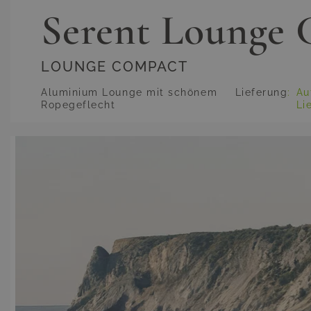
Serent Lounge
LOUNGE COMPACT
Aluminium Lounge mit schönem
Lieferung
:
Au
Ropegeflecht
Li
Hauptbild
Klicken Sie, um das Bild im Vollbildmodus zu sehen