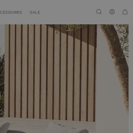
CESSOIRES
SALE
enu for Linien
oggle submenu for Accessoires
Toggle submenu for Sale