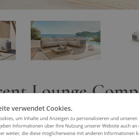
ger image
View larger image
rent Lounge Comp
ite verwendet Cookies.
okies, um Inhalte und Anzeigen zu personalisieren und unseren
 Plus ist die perfekte Symbiose aus exk
 geben Informationen über Ihre Nutzung unserer Website auch an
t, die Ihrem Außenbereich eine elegant
er weiter, die diese möglicherweise mit anderen Informationen k
Stilvolle Loungegruppe für Balkon, Terrasse und Garten