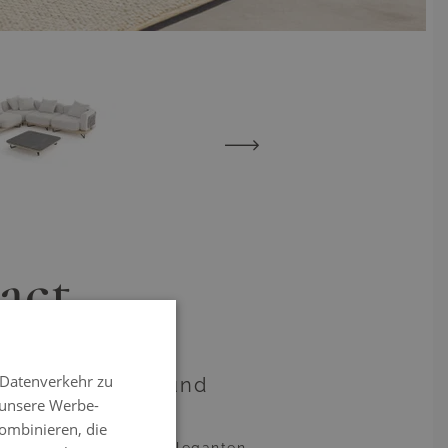
View larger image
View larger image
act
 Datenverkehr zu
lusivem Design und
 unsere Werbe-
e Note verleiht.
ombinieren, die