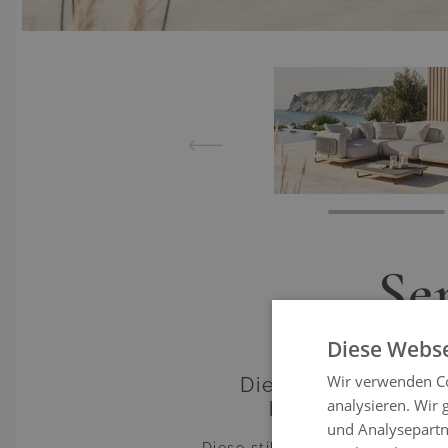
View lar
Se
Diese Webse
Wir verwenden Co
Die Serent Lounge
analysieren. Wir
höchstem Komfor
und Analysepartn