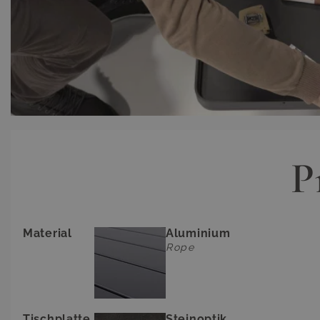
P
Material
Aluminium
Rope
Tischplatte
Steinoptik