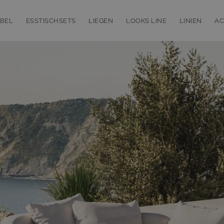
BEL
ESSTISCHSETS
LIEGEN
LOOKS LINE
LINIEN
AC
bmenu for Loungemöbel
Toggle submenu for Esstischsets
Toggle submenu for Liegen
Toggle subm
T