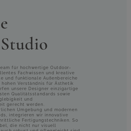
e
 Studio
team für hochwertige Outdoor-
llentes Fachwissen und kreative
le und funktionale Außenbereiche
 hohen Verständnis für Ästhetik
rfen unsere Designer einzigartige
sten Qualitätsstandards sowie
glebigkeit und
it gerecht werden.
türlichen Umgebung und modernen
ds, integrieren wir innovative
hrittliche Fertigungstechniken. So
l, die nicht nur visuell
auch robust und pflegeleicht sind.