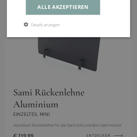
ALLE AKZEPTIEREN
Details anzeigen
Sami Rückenlehne
Aluminium
EINZELTEIL MINI
Aluminium Rückenlehne für das Sami Sofa und dem Sami Hocker
€ 119,99
ENTDECKEN