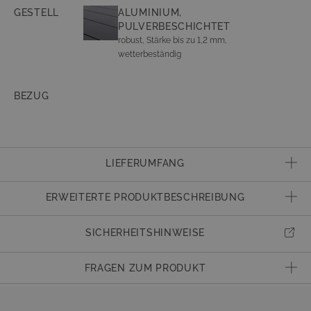
GESTELL
ALUMINIUM,
PULVERBESCHICHTET
robust, Stärke bis zu 1,2 mm,
wetterbeständig
BEZUG
LIEFERUMFANG
1x Polywood Tablet
ERWEITERTE PRODUKTBESCHREIBUNG
SCHUTZBEZUG
Artikelnummer
K23669
SICHERHEITSHINWEISE
Schutz vor Schmutz und intensiver UV-Strahlung im
Eigenschaften
wetterbeständig, pflegeleicht
Shop erhältlich
FRAGEN ZUM PRODUKT
Material
Aluminium
ENTDECKEN
Haben Sie Fragen zum Produkt?
Montage
Montage nicht erforderlich
Dann kontaktieren Sie gern unseren Kundenservice.