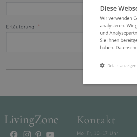
Diese Webse
Wir verwenden Co
analysieren. Wir
Erläuterung
und Analysepartn
Sie ihnen bereitg
haben.
Datenschut
Details anzeigen
Kontakt
Mo–Fr, 10–17 Uhr