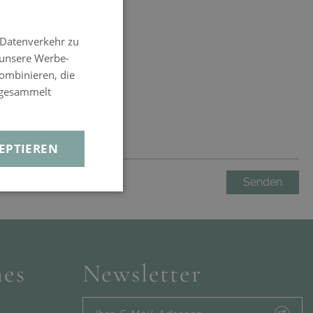
 Datenverkehr zu
 unsere Werbe-
ombinieren, die
e gesammelt
EPTIEREN
Senden
hes
Newsletter