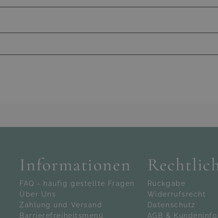
01
Haben Sie Fragen zum Produkt
ann kontaktieren Sie gern unseren Kundenservic
ulten Mitarbeiter werden alle Ihre Fragen gern
+43800223384
service@living-zone.at
Informationen
Rechtlic
Mo–Fr, 10–17 Uhr
+43800223384
FAQ - häufig gestellte Fragen
Rückgabe
Über Uns
Widerrufsrecht
service@living-zone.at
Zahlung und Versand
Datenschutz
Barrierefreiheitsmenü
AGB & Kundeninfo