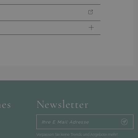
?
e.
 beantworten.
hes
Newsletter
Ihre E Mail Adresse
Verpassen Sie keine Trends und Angebote mehr!