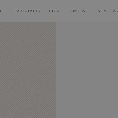
BEL
ESSTISCHSETS
LIEGEN
LOOKS LINE
LINIEN
AC
bmenu for Loungemöbel
Toggle submenu for Esstischsets
Toggle submenu for Liegen
Toggle subm
T