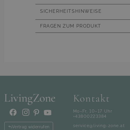
Artikelnummer
K6560700
SICHERHEITSHINWEISE
FRAGEN ZUM PRODUKT
D
Unsere gesch
Kontakt
Mo–Fr, 10–17 Uhr
+43800223384
service@living-zone.at
Vertrag widerrufen