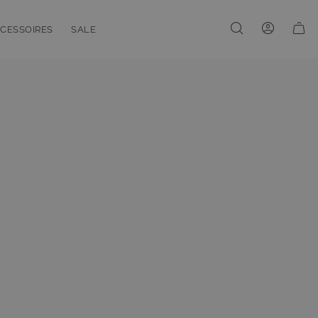
CESSOIRES
SALE
enu for Linien
oggle submenu for Accessoires
Toggle submenu for Sale