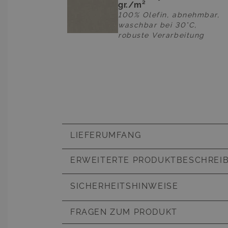
gr./m²
100% Olefin, abnehmbar,
waschbar bei 30°C,
robuste Verarbeitung
LIEFERUMFANG
1x Esstisch
ERWEITERTE PRODUKTBESCHREI
8x Stuhl
Artikelnummer
23546
Sitzauflagen inklusive
SICHERHEITSHINWEISE
Kissen & Auflagen
hoher Sit
Polsterau
SCHUTZBEZUG
FRAGEN ZUM PRODUKT
Kunstfase
Schutz vor Schmutz und intensiver UV-