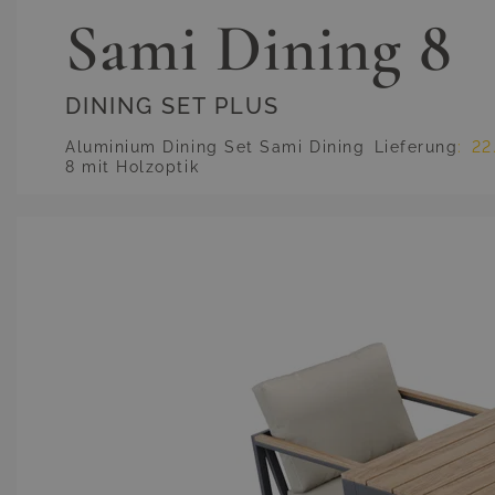
Sami Dining 8
DINING SET PLUS
Aluminium Dining Set Sami Dining
Lieferung
:
22
8 mit Holzoptik
Hauptbild
Klicken Sie, um das Bild im Vollbildmodus zu sehen