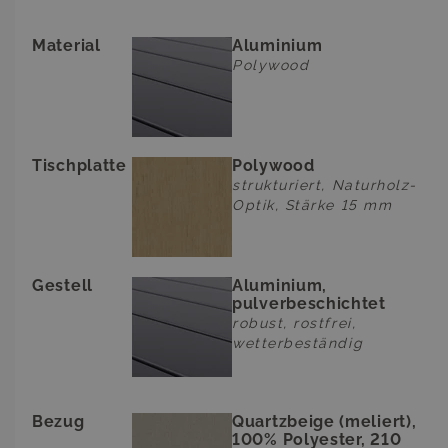
sondern auch 
Material
Aluminium
Mit einem Gesamtgewicht von 
Polywood
robustes, pulverbeschichtetes 
die präzise Verarbeitung garant
Erleben Sie mit dem
Sami Dini
Möbelstück, das nicht nur
Tischplatte
Polywood
Funktionalität. Genießen Sie u
strukturiert, Naturholz-
Optik, Stärke 15 mm
Gestell
Aluminium,
pulverbeschichtet
robust, rostfrei,
wetterbeständig
Bezug
Quartzbeige (meliert),
100% Polyester, 210