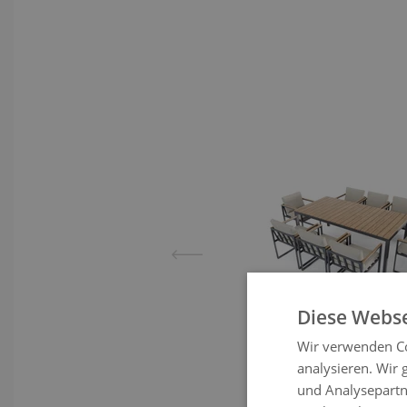
View lar
Diese Webse
Wir verwenden Co
analysieren. Wir
und Analysepartn