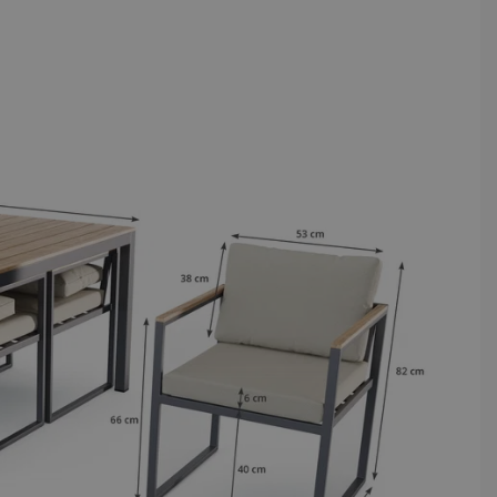
atz im Freien.
abilität, unterstützt durch ein
sorgfältige Materialauswahl und
ass Sie und Ihre Gäste jederzeit
nd überlegener Qualität – ein
ch seine Langlebigkeit und
fort und Beständigkeit vereint.