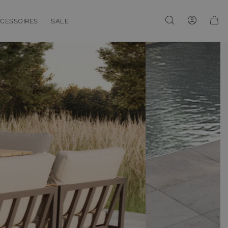
CESSOIRES
SALE
enu for Linien
oggle submenu for Accessoires
Toggle submenu for Sale