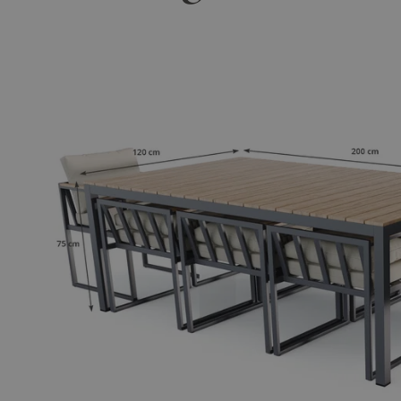
wetterbeständig und pflegeleicht – perfekt für den Eins
ca. 120 kg bietet das
Sami Dining 8
Set herausragende St
Aluminiumgestell, das rostfrei und wetterfest ist. Die 
ieren eine Traglast von bis zu 110 kg pro Sitzplatz, sod
höchsten Komfort und Sicherheit genießen können.
ng 8
Set eine Kombination aus anspruchsvollem Design u
 durch seine elegante Optik besticht, sondern auch dur
nvergessliche Momente in einem Ambiente, das Stil, Kom
(Abbildung ähnlich)