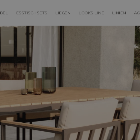
BEL
ESSTISCHSETS
LIEGEN
LOOKS LINE
LINIEN
AC
bmenu for Loungemöbel
Toggle submenu for Esstischsets
Toggle submenu for Liegen
Toggle subm
T