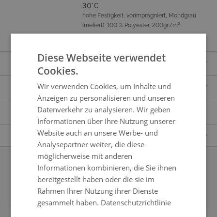
30°C
hohe Festigkeit, vorimprägniert, Mondgrau
(meliert), 100 % Polyester, 200gr./m²
Diese Webseite verwendet
LIEFERUMFANG
Cookies.
1x Ecksofa
Wir verwenden Cookies, um Inhalte und
ERWEITERTE PRODUKTBESCHREIBUNG
2x Abschlusssofa
Anzeigen zu personalisieren und unseren
Artikelnummer
913212822
Datenverkehr zu analysieren. Wir geben
1x Mittelsofa
SICHERHEITSHINWEISE
Informationen über Ihre Nutzung unserer
Kissen & Auflagen
wie abgebildet, hoher Sitzkomfort2, dicke
1x Loungetisch2
Website auch an unsere Werbe- und
Rückenpolster, Kunstfaser, 10 cm dicke Sitzauflagen,
FRAGEN ZUM PRODUKT
inkl. Dekokissen
Schaumstoff, 14 cm dicke Rückenauflagen,
Analysepartner weiter, die diese
Haben Sie Fragen zum Produkt?
Kunstfaser
möglicherweise mit anderen
Dann kontaktieren Sie gern unseren Kundenservice.
Informationen kombinieren, die Sie ihnen
Eigenschaften
Traglast bis zu 120 kg pro Sitzplatz, wetterbeständig,
Unsere geschulten Mitarbeiter werden alle Ihre Fragen gern beantworten.
Passendes Zubehör
bereitgestellt haben oder die sie im
Sofaelemente frei positionierbar, Mesh-Design
Rahmen Ihrer Nutzung ihrer Dienste
Material
Aluminium
+43800223384
gesammelt haben.
Datenschutzrichtlinie
Montage
keine Montage nötig