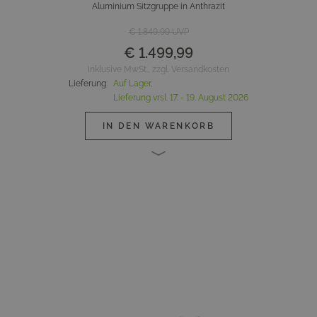
Aluminium Sitzgruppe in Anthrazit
€ 1.849,99
UVP
€ 1.499,99
Inklusive MwSt., zzgl. Versandkosten
Lieferung
:
Auf Lager,
Lieferung vrsl.
17. - 19. August 2026
IN DEN WARENKORB
Hauptbild
Klicken Sie, um das Bild im Vollbildmodus zu sehen