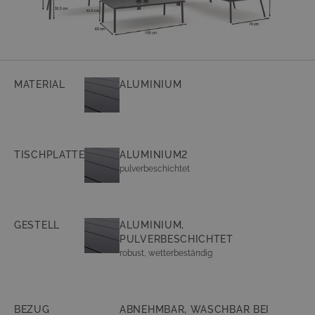
MATERIAL
ALUMINIUM
TISCHPLATTE
ALUMINIUM2
pulverbeschichtet
GESTELL
ALUMINIUM,
PULVERBESCHICHTET
robust, wetterbeständig
BEZUG
ABNEHMBAR, WASCHBAR BEI