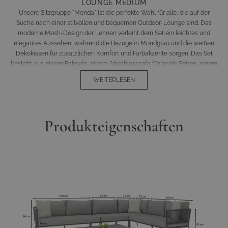
LOUNGE MEDIUM
Unsere Sitzgruppe "Monda" ist die perfekte Wahl für alle, die auf der
Suche nach einer stilvollen und bequemen Outdoor-Lounge sind. Das
moderne Mesh-Design der Lehnen verleiht dem Set ein leichtes und
elegantes Aussehen, während die Bezüge in Mondgrau und die weißen
Dekokissen für zusätzlichen Komfort und Farbakzente sorgen. Das Set
besteht aus einem Ecksofa, einem Abschlusssofa für beide Seiten, einem
Mittelsofa und einem Tisch mit einer Aluminiumoberfläche. Dank der
WEITERLESEN
verschiedenen Stellmöglichkeiten lässt sich die Sitzgruppe flexibel an die
jeweilige Terrassenform anpassen. Die abnehmbaren Bezüge sind
einfach zu reinigen und bieten eine langanhaltende Freude an unseren
Möbeln. Erleben Sie den Komfort und die Leichtigkeit unserer "Monda"
Produkteigenschaften
Sitzgruppe und machen Sie Ihre Outdoor-Lounge zum neuen
Lieblingsplatz für Entspannung und Geselligkeit.