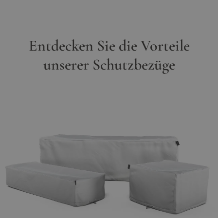
Entdecken Sie die Vorteile
unserer Schutzbezüge
Hauptbild
Klicken Sie, um das Bild im Vollbildmodus zu sehen