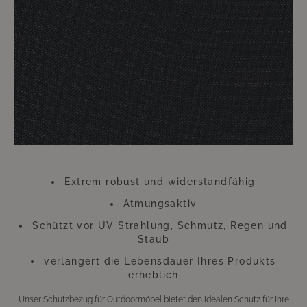
anderen ungünstigen Wetterverhältnissen. Gerade an diesem Zubehör
sollten Sie also keinesfalls sparen. Diese kleine Investition wird sich
Hundertfach auszahlen, so dass Sie sich lange Zeit an Ihren wie neu
aussehenden Möbeln werden erfreuen können.
Bitte beachten Sie, dass sich die Überzüge aufgrund der UV-Strahlung
farblich verändern können. Dies beeinträchtigt jedoch weder die
Funktion, noch die Langlebigkeit des Überzugs. Der Überzug besteht aus
Polyester.
Extrem robust und widerstandfähig
Atmungsaktiv
Schützt vor UV Strahlung, Schmutz, Regen und
Staub
verlängert die Lebensdauer Ihres Produkts
erheblich
Unser Schutzbezug für Outdoormöbel bietet den idealen Schutz für Ihre