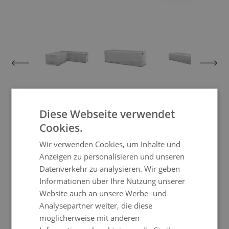
View larger image
View larger image
View larger image
View larger im
Abdeckplane Serent Lounge
Diese Webseite verwendet
Compact
Cookies.
Wir verwenden Cookies, um Inhalte und
Anzeigen zu personalisieren und unseren
Mit dieser Abdeckplane schützen Sie nicht
Datenverkehr zu analysieren. Wir geben
nur Ihrer Möbel vor Schlechtwetter,
Informationen über Ihre Nutzung unserer
sondern fördern damit die Langlebigkeit
Website auch an unsere Werbe- und
Ihrer Living Zone Gartenmöbel.
Analysepartner weiter, die diese
möglicherweise mit anderen
Kaum etwas wäre ärgerlicher, als wenn Ihre Möbel aus hochwertigem
Polyrattan oder Aluminium ausgerechnet durch den Faktor Schaden