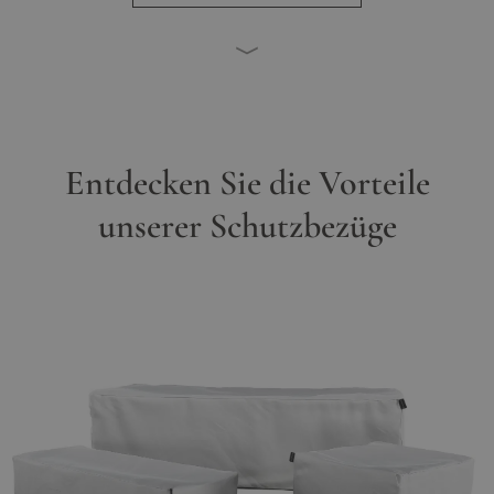
Entdecken Sie die Vorteile
unserer Schutzbezüge
Hauptbild
Klicken Sie, um das Bild im Vollbildmodus zu sehen