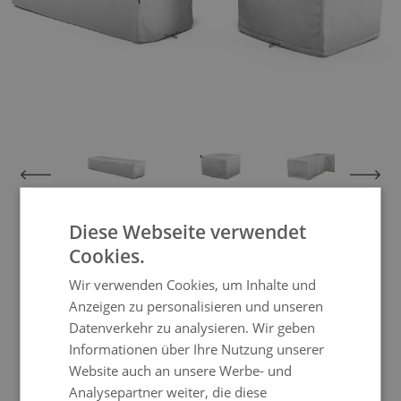
View larger image
View larger image
View larger image
View larger im
Diese Webseite verwendet
Abdeckplane Khora Lounge
Cookies.
Max
Wir verwenden Cookies, um Inhalte und
Anzeigen zu personalisieren und unseren
Datenverkehr zu analysieren. Wir geben
Informationen über Ihre Nutzung unserer
Mit dieser Abdeckplane schützen Sie nicht
Website auch an unsere Werbe- und
nur Ihrer Möbel vor Schlechtwetter,
Analysepartner weiter, die diese
sondern fördern damit die Langlebigkeit