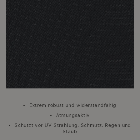
Ihre Möbel mit diesen Überzügen zu versehen ist im sprichwörtlichen
Handumdrehen erledigt. Der dadurch zu erzielende Nutzen hält ungleich
länger an. Die Überwürfe trotzen zu heftiger Einstrahlung von Sonne und
anderen ungünstigen Wetterverhältnissen. Gerade an diesem Zubehör
sollten Sie also keinesfalls sparen. Diese kleine Investition wird sich
Hundertfach auszahlen, so dass Sie sich lange Zeit an Ihren wie neu
aussehenden Möbeln werden erfreuen können.
Bitte beachten Sie, dass sich die Überzüge aufgrund der UV-Strahlung
farblich verändern können. Dies beeinträchtigt jedoch weder die
Funktion, noch die Langlebigkeit des Überzugs. Der Überzug besteht aus
Polyester.
Extrem robust und widerstandfähig
Atmungsaktiv
Schützt vor UV Strahlung, Schmutz, Regen und
Staub