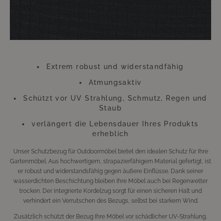
farblich verändern können. Dies beeinträchtigt jedoch weder die
Funktion, noch die Langlebigkeit des Überzugs. Der Überzug besteht aus
Polyester.
"""
Extrem robust und widerstandfähig
Atmungsaktiv
Schützt vor UV Strahlung, Schmutz, Regen und
Staub
verlängert die Lebensdauer Ihres Produkts
erheblich
Unser Schutzbezug für Outdoormöbel bietet den idealen Schutz für Ihre
Gartenmöbel. Aus hochwertigem, strapazierfähigem Material gefertigt, ist
er robust und widerstandsfähig gegen äußere Einflüsse. Dank seiner
wasserdichten Beschichtung bleiben Ihre Möbel auch bei Regenwetter
trocken. Der integrierte Kordelzug sorgt für einen sicheren Halt und
verhindert ein Verrutschen des Bezugs, selbst bei starkem Wind.
Zusätzlich schützt der Bezug Ihre Möbel vor schädlicher UV-Strahlung,