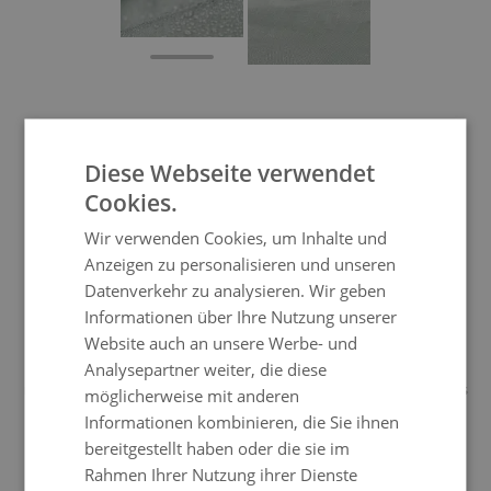
Abdeckplane Curv Dining 8
Diese Webseite verwendet
Cookies.
Mit dieser Abdeckplane schützen Sie nicht
Wir verwenden Cookies, um Inhalte und
nur Ihrer Möbel vor Schlechtwetter,
Anzeigen zu personalisieren und unseren
sondern fördern damit die Langlebigkeit
Datenverkehr zu analysieren. Wir geben
Ihrer Living Zone Gartenmöbel.
Informationen über Ihre Nutzung unserer
"
Website auch an unsere Werbe- und
Kaum etwas wäre ärgerlicher, als wenn Ihre Möbel aus hochwertigem
Analysepartner weiter, die diese
Polyrattan oder Aluminium ausgerechnet durch den Faktor Schaden
nehmen, der Ihnen das größte Vergnügen bereitet: Strahlende Sonne. Das
möglicherweise mit anderen
mitunter recht aggressive Sonnenlicht tut zwar Ihnen gut, nicht jedoch
Informationen kombinieren, die Sie ihnen
uneingeschränkt Ihren Möbeln. Sie brauchen natürlich keinesfalls zu
bereitgestellt haben oder die sie im
befürchten, dass Sie Ihre Lounge oder andere Möbel aus Polyrattan oder
WEITERLESEN
Rahmen Ihrer Nutzung ihrer Dienste
Aluminium bei den ersten Sonnenstrahlen hektisch in den Keller