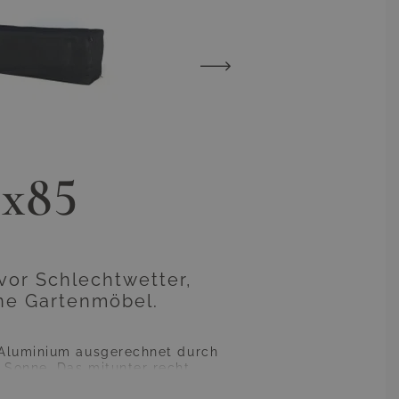
0x85
vor Schlechtwetter,
one Gartenmöbel.
 Aluminium ausgerechnet durch
 Sonne. Das mitunter recht
eln. Sie brauchen natürlich