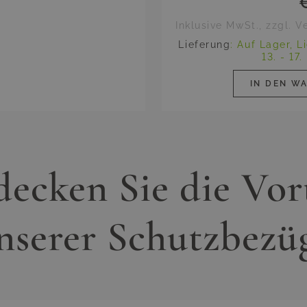
Inklusive MwSt., zzgl. 
Lieferung
:
Auf Lager,
L
13. - 17
IN DEN W
ecken Sie die Vor
nserer Schutzbezü