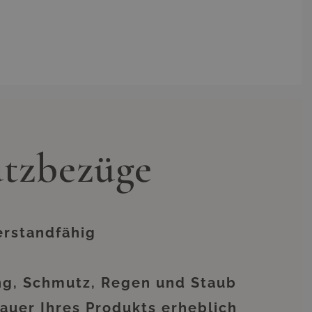
der Aluminium bei den ersten
icher Überzug, sofern Sie die
blich verlängern.
 sonstiger Weise abwesend sind,
rmaßen vor Sonne, Wind und
usbleichungen. Bei unseren
ur um irgendein Zubehör, das
rlängernde Maßnahme für Ihre
n erledigt. Der dadurch zu
utzbezüge
rahlung von Sonne und anderen
sfalls sparen. Diese kleine
e neu aussehenden Möbeln werden
ern können. Dies beeinträchtigt
 besteht aus Polyester.
erstandfähig
ng, Schmutz, Regen und Staub
auer Ihres Produkts erheblich