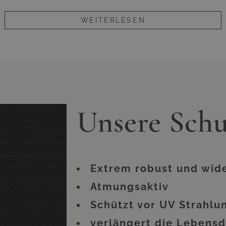
dass Sie Ihre Lounge oder andere Möbel aus Polyrattan o
en Keller schleppen müssen. Allerdings kann ein ansehnl
eso gerade in Benutzung haben, die Lebensdauer maßge
WEITERLESEN
 beispielsweise für ein paar Wochen im Urlaub oder in
t entsprechenden Überzügen schützen. Und zwar gleiche
u neugierigen Blicken; vor allem jedoch vor unnötigen A
che angebotenen Modelle handelt es sich somit nicht n
ig ist. Vielmehr handelt es sich um eine Art lebensve
hochwertigen Möbel.
rzügen zu versehen ist im sprichwörtlichen Handumdrehe
Unsere Sch
ich länger an. Die Überwürfe trotzen zu heftiger Einst
issen. Gerade an diesem Zubehör sollten Sie also keine
ach auszahlen, so dass Sie sich lange Zeit an Ihren wi
erfreuen können.
die Überzüge aufgrund der UV-Strahlung farblich veränd
ion, noch die Langlebigkeit des Überzugs. Der Überzug
Extrem robust und wid
Atmungsaktiv
Schützt vor UV Strahlu
verlängert die Lebensd