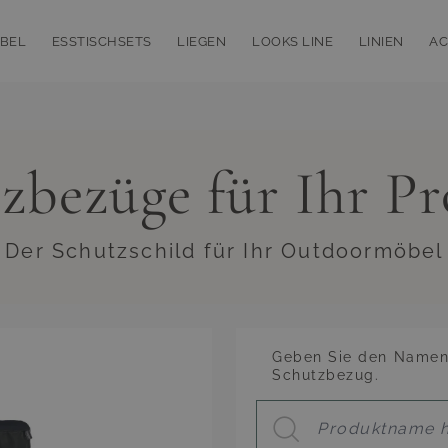
BEL
ESSTISCHSETS
LIEGEN
LOOKS LINE
LINIEN
AC
bmenu for Loungemöbel
Toggle submenu for Esstischsets
Toggle submenu for Liegen
Toggle subm
T
zbezüge für Ihr P
 Der Schutzschild für Ihr Outdoormöbel
Geben Sie den Namen 
Schutzbezug.