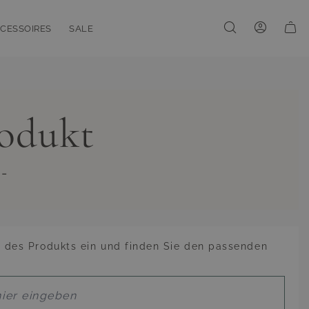
CESSOIRES
SALE
enu for Linien
oggle submenu for Accessoires
Toggle submenu for Sale
rodukt
 -
des Produkts ein und finden Sie den passenden