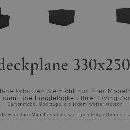
eckplane 330x25
lane schützen Sie nicht nur Ihrer Möbel 
 damit die Langlebigkeit Ihrer Living Z
Gartenmöbel Überzüge, die jedem Wetter trotzen
 als wenn Ihre Möbel aus hochwertigem Polyrattan oder
, der Ihnen das größte Vergnügen bereitet: Strahlende
 zwar Ihnen gut, nicht jedoch uneingeschränkt Ihren Möb