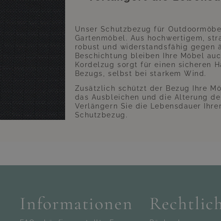
Unser Schutzbezug für Outdoormöbel 
Gartenmöbel. Aus hochwertigem, strap
robust und widerstandsfähig gegen ä
Beschichtung bleiben Ihre Möbel auc
Kordelzug sorgt für einen sicheren H
Bezugs, selbst bei starkem Wind.
Zusätzlich schützt der Bezug Ihre M
das Ausbleichen und die Alterung de
Verlängern Sie die Lebensdauer Ihr
Schutzbezug.
Informationen
Rechtlic