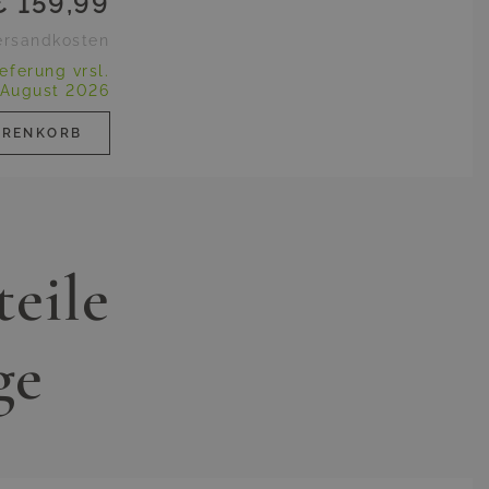
€ 159,99
Versandkosten
ieferung vrsl.
. August 2026
ARENKORB
teile
ge