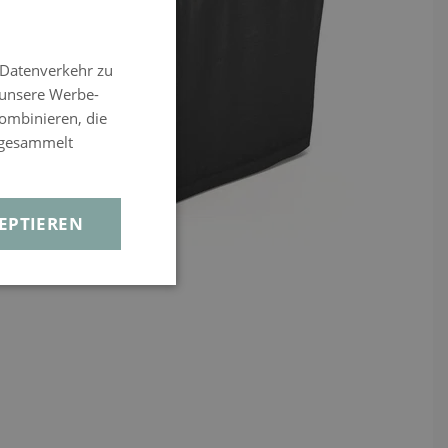
 Datenverkehr zu
 unsere Werbe-
ombinieren, die
e gesammelt
EPTIEREN
View larger image
View larger image