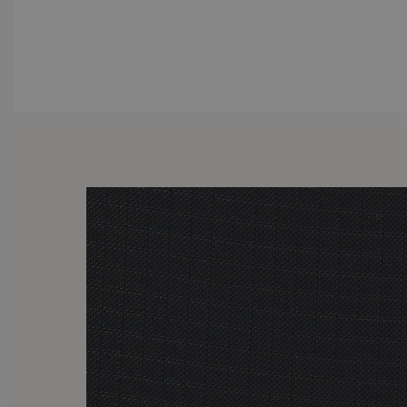
keinesfalls zu befürchten, 
Sonnenstrahlen hektisch in d
Möbel nicht sowi
Wenn Sie also wissen, dass Sie
sollten Sie Ihre Möbel mi
Wetter, wie auch vor allz
Überzügen für nahezu sämtli
eigentlich vollkommen unnöt
Ihre Möbel mit diesen Übe
erzielende Nutzen hält ungle
ungünstigen Wetterverhältn
Investition wird sich Hundertf
Bitte beachten Sie, dass sich 
jedoch weder die Funkt