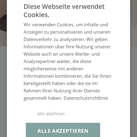
Diese Webseite verwendet
Cookies.
Wir verwenden Cookies, um Inhalte und
Anzeigen zu personalisieren und unseren
Datenverkehr zu analysieren. Wir geben
Informationen über Ihre Nutzung unserer
Website auch an unsere Werbe- und
designed
by
Analysepartner weiter, die diese
möglicherweise mit anderen
InHouse
Informationen kombinieren, die Sie ihnen
bereitgestellt haben oder die sie im
Design Studio
Rahmen Ihrer Nutzung ihrer Dienste
gesammelt haben.
Datenschutzrichtlinie
Unser Inhouse-Designteam für hochwertige Outdoor-Möbel kombiniert
exzellentes Fachwissen und kreative Kompetenz, um stilvolle und
Alle ablehnen
funktionale Außenbereiche zu schaffen. Mit einem hohen Verständnis für
Ästhetik und Materialität entwerfen unsere Designer einzigartige
ALLE AKZEPTIEREN
Möbelstücke, die höchsten Qualitätsstandards sowie Anforderungen an
Langlebigkeit und Witterungsbeständigkeit gerecht werden.