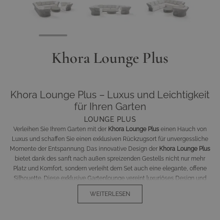
Khora Lounge Plus
Khora Lounge Plus – Luxus und Leichtigkeit
für Ihren Garten
LOUNGE PLUS
Verleihen Sie Ihrem Garten mit der
Khora Lounge Plus
einen Hauch von
Luxus und schaffen Sie einen exklusiven Rückzugsort für unvergessliche
Momente der Entspannung. Das innovative Design der
Khora Lounge Plus
bietet dank des sanft nach außen spreizenden Gestells nicht nur mehr
Platz und Komfort, sondern verleiht dem Set auch eine elegante, offene
Silhouette. Diese exklusive Gartenlounge vereint luxuriöses Design und
erstklassige Materialien für unvergessliche Momente im Freien.
WEITERLESEN
Die
Khora Lounge Plus
besticht durch ein modernes und zugleich
zeitloses Design. Das Gestell aus pulverbeschichtetem Aluminium in