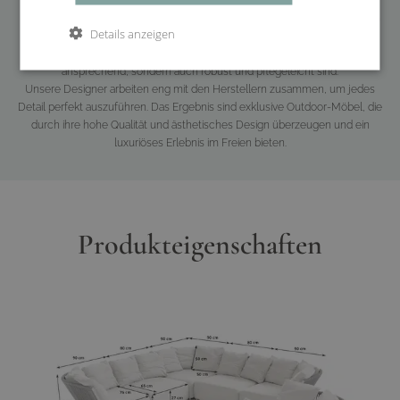
Inspiriert von der natürlichen Umgebung und modernen architektonischen
Details anzeigen
Trends, integrieren wir innovative Materialien und fortschrittliche
Fertigungstechniken. So entstehen Outdoor-Möbel, die nicht nur visuell
ansprechend, sondern auch robust und pflegeleicht sind.
Unsere Designer arbeiten eng mit den Herstellern zusammen, um jedes
Detail perfekt auszuführen. Das Ergebnis sind exklusive Outdoor-Möbel, die
durch ihre hohe Qualität und ästhetisches Design überzeugen und ein
luxuriöses Erlebnis im Freien bieten.
Produkteigenschaften