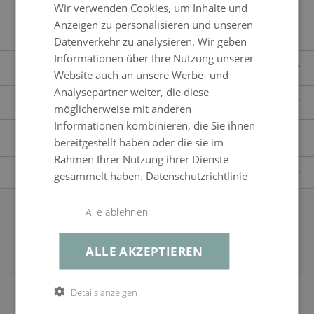
Wir verwenden Cookies, um Inhalte und
30°C, verdeckte Reißverschlüsse
Anzeigen zu personalisieren und unseren
Datenverkehr zu analysieren. Wir geben
Informationen über Ihre Nutzung unserer
LIEFERUMFANG
Website auch an unsere Werbe- und
1x Esstisch
Analysepartner weiter, die diese
ERWEITERTE PRODUKTBESCHREIBUNG
möglicherweise mit anderen
6x Stuhl
Informationen kombinieren, die Sie ihnen
Artikelnummer
23749
SICHERHEITSHINWEISE
bereitgestellt haben oder die sie im
SCHUTZBEZUG
Eigenschaften
wetterbeständig, pflegeleicht, Stuhl stapelbar, Traglast
Rahmen Ihrer Nutzung ihrer Dienste
bis zu 110 kg pro Sitzplatz, 2,2 cm breite Armlehnen,
Schutz vor Schmutz und intensiver UV-Strahlung im
FRAGEN ZUM PRODUKT
gesammelt haben.
Datenschutzrichtlinie
Holz-Optik, schwarz
Shop erhältlich
Haben Sie Fragen zum Produkt?
Material
Edelstahl, Textilene, Polywood
ENTDECKEN
Dann kontaktieren Sie gern unseren Kundenservice.
Alle ablehnen
Unsere geschulten Mitarbeiter werden alle Ihre Fragen gern beantworten.
Passendes Zubehör
Montage
Montage nur beim Tisch erforderlich
ALLE AKZEPTIEREN
Tischplatte
Milchglas, anthrazit2
+43800223384
Lieferumfang
1x Esstisch, 6x Stuhl
Details anzeigen
Sitzplätze
bis zu 6