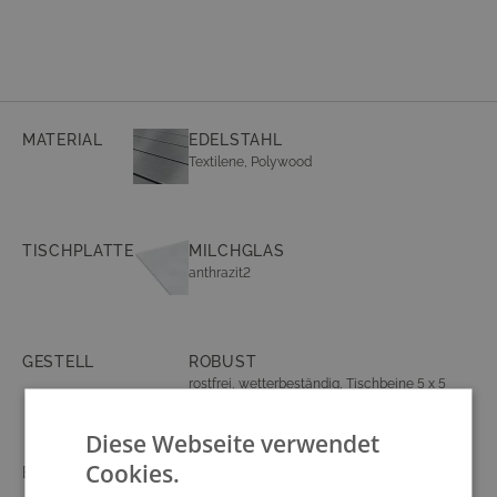
MATERIAL
EDELSTAHL
Textilene, Polywood
TISCHPLATTE
MILCHGLAS
anthrazit2
GESTELL
ROBUST
rostfrei, wetterbeständig, Tischbeine 5 x 5
cm
Diese Webseite verwendet
Cookies.
BEZUG
100% POLYESTER
vorimprägniert, abnehmbar, waschbar bei